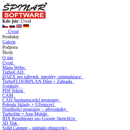
Kde jste
: Úvod
Úvod
Produkty
Galerie
Podpora
Školy
O nás
Úvod
Mapa Webu
TurboCAD
DAEX
pro nábytek, interiéry, optimalizace
›
TurboFLOORPLAN
Dům + Zahrada
Symboly
PDF řešení
CAM
CAD Spolupracující programy
Pohoda
Sklady + Účetnictví
Doplňující programy
– převodníky
TurboSite
+ App Mobile
IDX Renditioner
pro Google SketchUp
3D Tisk
Solid Capture
– snímáni obrazovky