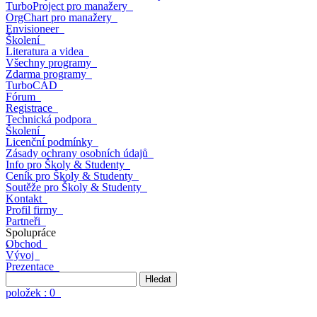
TurboProject
pro manažery
OrgChart
pro manažery
Envisioneer
Školení
Literatura a videa
Všechny programy
Zdarma programy
TurboCAD
Fórum
Registrace
Technická podpora
Školení
Licenční podmínky
Zásady ochrany osobních údajů
Info pro Školy & Studenty
Ceník pro Školy & Studenty
Soutěže pro Školy & Studenty
Kontakt
Profil firmy
Partneři
Spolupráce
Obchod
›
Vývoj
Prezentace
položek : 0