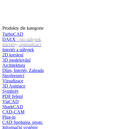
Produkty dle kategorie
TurboCAD
DAEX
- pro nábytek,
interiéry, optimalizaci
Interiér a nábytek
2D kreslení
3D modelování
Architektura
Dům, Interiér, Zahrada
Strojírenství
Vizualizace
3D Animace
Symboly
PDF řešení
ViaCAD
SharkCAD
CAD-CAM
Plug-in
CAD Spolupra. progr.
Informační systémy