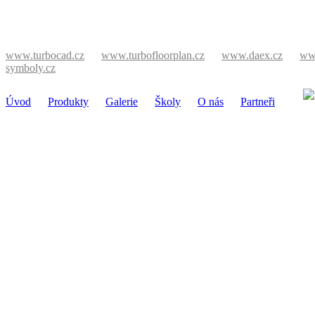
www.turbocad.cz
www.turbofloorplan.cz
www.daex.cz
ww
symboly.cz
Úvod
Produkty
Galerie
Školy
O nás
Partneři