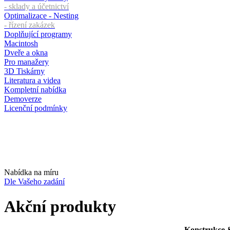
- sklady a účetnictví
Optimalizace - Nesting
- řízení zakázek
Doplňující programy
Macintosh
Dveře a okna
Pro manažery
3D Tiskárny
Literatura a videa
Kompletní nabídka
Demoverze
Licenční podmínky
Nabídka na míru
Dle Vašeho zadání
Akční produkty
Konstrukce 