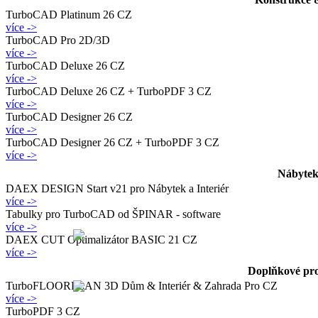
TurboCAD Platinum 26 CZ
více ->
TurboCAD Pro 2D/3D
více ->
TurboCAD Deluxe 26 CZ
více ->
TurboCAD Deluxe 26 CZ + TurboPDF 3 CZ
více ->
TurboCAD Designer 26 CZ
více ->
TurboCAD Designer 26 CZ + TurboPDF 3 CZ
více ->
Nábytek
DAEX DESIGN Start v21 pro Nábytek a Interiér
více ->
Tabulky pro TurboCAD od ŠPINAR - software
více ->
DAEX CUT Optimalizátor BASIC 21 CZ
více ->
Doplňkové pr
TurboFLOORPLAN 3D Dům & Interiér & Zahrada Pro CZ
více ->
TurboPDF 3 CZ